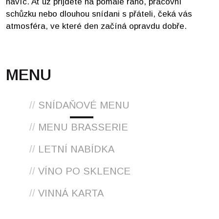
navíc. Ať už přijdete na pomalé ráno, pracovní
schůzku nebo dlouhou snídani s přáteli, čeká vás
atmosféra, ve které den začíná opravdu dobře.
MENU
//
SNÍDAŇOVÉ MENU
//
MENU BRASSERIE
//
LETNÍ NABÍDKA
//
VÍNO PO SKLENCE
//
VINNÁ KARTA