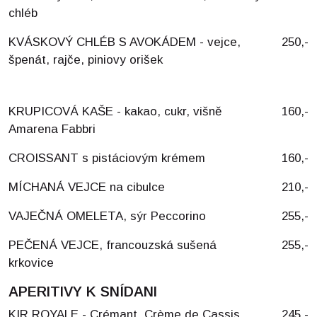
chléb
KVÁSKOVÝ CHLÉB S AVOKÁDEM - vejce,
250,-
špenát, rajče, piniovy orišek
KRUPICOVÁ KAŠE - kakao, cukr, višně
160,-
Amarena Fabbri
CROISSANT s pistáciovým krémem
160,-
MÍCHANÁ VEJCE na cibulce
210,-
VAJEČNÁ OMELETA, sýr Peccorino
255,-
PEČENÁ VEJCE, francouzská sušená
255,-
krkovice
APERITIVY K SNÍDANI
KIR ROYALE - Crémant, Crème de Cassis
245,-