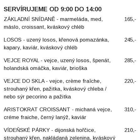
SERVÍRUJEME OD 9:00 DO 14:00
ZÁKLADNÍ SNÍDANĚ - marmeláda, med,
165,-
máslo, croissant, kváskový chléb
LOSOS - uzený losos, křenová pomazánka,
245,-
kapary, kaviár, kváskový chléb
VEJCE ROYAL - vejce, uzený losos, špenát,
285,-
holandská omáčka, kaviár, brioška
VEJCE DO SKLA - vejce, crème fraîche,
220,-
strouhaný křen, pažitka, kváskový chleba /
nebo sýr pecorino a pažitka
ARISTOKRAT CROISSANT - michaná vejce,
310,-
créme fraiche, černý lanýž, kaviár
VÍDEŇSKÉ PÁRKY - dijonská hořčice,
210,-
strouhaný křen, nakládaná zelenina, kváskový